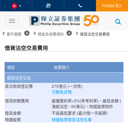
🎁
📞
POEMS 登入
Toggle
navigation
客戶服務
佣金及收費資料
借貨沽空交易費用
借貨沽空交易費用
項目
收費簡介
借貨沽空交易
首次稅局登記費
270港元 (一次性)
可豁免詳情
借貨財務費用
最優惠利率+3%(參考利率)，最低金額 (
港股沽空 : 50港元)，特選股票除外
借貨金額
不設最低要求 (最少借一手股票)
特選股票
特選股票借貨沽空名單