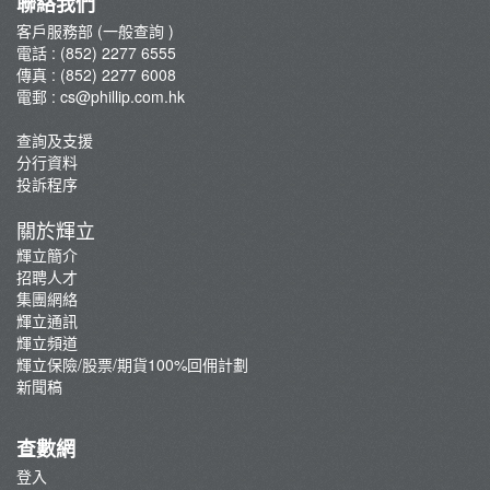
聯絡我們
Phillip Apps 費用
客戶服務部 (一般查詢 )
電話 : (852) 2277 6555
月供投資計劃費用
傳真 : (852) 2277 6008
外國股票現金股息/交收指示及公司行動費用
電郵 :
cs@phillip.com.hk
其他服務收費及利率
查詢及支援
恒生指數期貨(大期)及期權交易費用
分行資料
外匯交易費用
投訴程序
關於輝立
輝立簡介
招聘人才
集團網絡
輝立通訊
輝立頻道
輝立保險/股票/期貨100%回佣計劃
新聞稿
查數網
登入