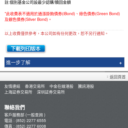
註:個別基金公司設最少認購/贖回金額
*此收費表不適用於通漲掛鉤債券(iBond)、綠色債券(Green Bond)
及銀色債券(Silver Bond)。
以上收費僅供參考，本公司如有任何更改，恕不另行通知。
進一步了解
基本交易費用
返回頁首
股票期權交易費用
友情連結
香港交易所
中金在線港股
騰訊港股
借貨沽空交易費用
上海証券交易所
深圳証券交易所
期貨交易費用
投資移民費用
聯絡我們
Phillip Apps 費用
客戶服務部 (一般查詢 )
電話 : (852) 2277 6555
月供投資計劃費用
傳真 : (852) 2277 6008