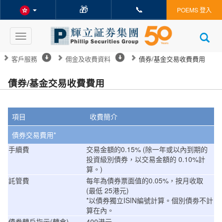
🎁
📞
POEMS 登入
Toggle
navigation
客戶服務
佣金及收費資料
債券/基金交易收費費用
債券/基金交易收費費用
項目
收費簡介
債券交易費用*
手續費
交易金額的0.15% (除一年或以內到期的
投資級別債券，以交易金額的 0.10%計
算。)
託管費
每年為債券票面值的0.05%，按月收取
(最低 25港元)
*
以債券獨立
ISIN
編號計算。個別債劵不計
算在內。
債券轉戶指示(轉倉)
400港元