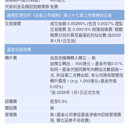
代收利息及贖回到期債券
免費
適用於港交所《主板上市規則》第三十七章上市債券的交易
交易徵費
成交金額 0.00285% (包含 0.0027% 證監
交易徵費 及 0.00015% 財匯局徵費; 相關
徵費分別計算至最接近的仙位數;自2022
年1月1日生效)
基金交易收費
轉戶費
由其他機構轉入輝立 -- 無
由輝立轉出 -- 500港元 + 基金市值0.01%
如同一基金代號同曆年內轉出次數超過一
次, 則自第二次轉出起, 本公司將收取雙倍
轉戶費用。(e.g. 1,000港元+基金市值
0.02%)
*由 2026年 1月1日正式生效
認購費
低至0.3%
贖回費
無
管理費
無 (基金公司會從基金淨值中扣除管理費
用, 輝立証券不另收費)