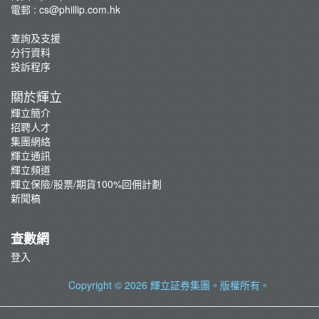
外國股票現金股息/交收指示及公司行動費用
電郵 :
cs@phillip.com.hk
其他服務收費及利率
查詢及支援
恒生指數期貨(大期)及期權交易費用
分行資料
外匯交易費用
投訴程序
關於輝立
輝立簡介
招聘人才
集團網絡
輝立通訊
輝立頻道
輝立保險/股票/期貨100%回佣計劃
新聞稿
查數網
登入
Copyright © 2026
輝立証券集團
。版權所有。