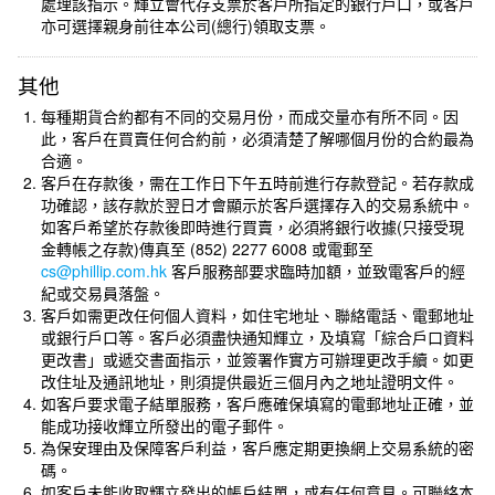
處理該指示。輝立會代存支票於客戶所指定的銀行戶口，或客戶
亦可選擇親身前往本公司(總行)領取支票。
其他
每種期貨合約都有不同的交易月份，而成交量亦有所不同。因
此，客戶在買賣任何合約前，必須清楚了解哪個月份的合約最為
合適。
客戶在存款後，需在工作日下午五時前進行存款登記。若存款成
功確認，該存款於翌日才會顯示於客戶選擇存入的交易系統中。
如客戶希望於存款後即時進行買賣，必須將銀行收據(只接受現
金轉帳之存款)傳真至 (852) 2277 6008 或電郵至
cs@phillip.com.hk
客戶服務部要求臨時加額，並致電客戶的經
紀或交易員落盤。
客戶如需更改任何個人資料，如住宅地址、聯絡電話、電郵地址
或銀行戶口等。客戶必須盡快通知輝立，及填寫「綜合戶口資料
更改書」或遞交書面指示，並簽署作實方可辦理更改手續。如更
改住址及通訊地址，則須提供最近三個月內之地址證明文件。
如客戶要求電子結單服務，客戶應確保填寫的電郵地址正確，並
能成功接收輝立所發出的電子郵件。
為保安理由及保障客戶利益，客戶應定期更換網上交易系統的密
碼。
如客戶未能收取輝立發出的帳戶結單，或有任何意見。可聯絡本