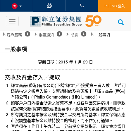
🎁
📞
POEMS 登入
Toggle
navigation
客戶服務
重要通知
期貨
一般事項
一般事項
更新日期：2015 年 1 月 29 日
交收及資金存入／提取
輝立商品(香港)有限公司(下稱“輝立”)不接受第三者入數，客戶可
透過指定之帳戶入帳。支票請劃線及抬頭填上「輝立商品 (香港)
有限公司」(“Phillip Commodities (HK) Limited”)。
如客戶戶口內按金所需之貨幣不足，或客戶因交易虧損，而導致
該貨幣欠數(貨幣結餘減按金要求)，此貨幣欠數會被收取利息。
所有期貨之基本按金及維持按金以交易所為基本，輝立保留因應
市況調整基本按金及維持按金的權利，而不作另行通知。
客戶須在工作日上午九時二十分前提交提款指示，輝立會於當日