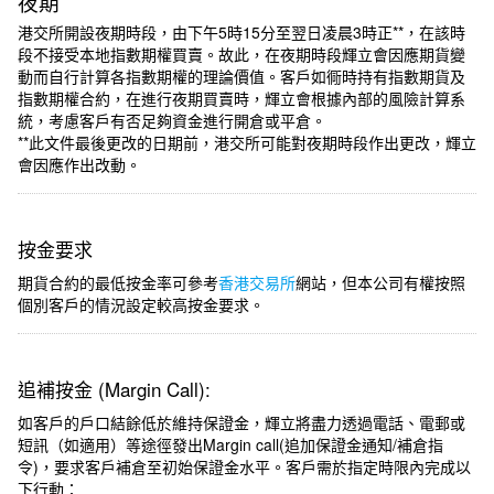
夜期
港交所開設夜期時段，由下午5時15分至翌日凌晨3時正**，在該時
段不接受本地指數期權買賣。故此，在夜期時段輝立會因應期貨變
動而自行計算各指數期權的理論價值。客戶如衕時持有指數期貨及
指數期權合約，在進行夜期買賣時，輝立會根據內部的風險計算系
統，考慮客戶有否足夠資金進行開倉或平倉。
**此文件最後更改的日期前，港交所可能對夜期時段作出更改，輝立
會因應作出改動。
按金要求
期貨合約的最低按金率可參考
香港交易所
網站，但本公司有權按照
個別客戶的情況設定較高按金要求。
追補按金 (Margin Call):
如客戶的戶口結餘低於維持保證金，輝立將盡力透過電話、電郵或
短訊（如適用）等途徑發出Margin call(追加保證金通知/補倉指
令)，要求客戶補倉至初始保證金水平。客戶需於指定時限內完成以
下行動：