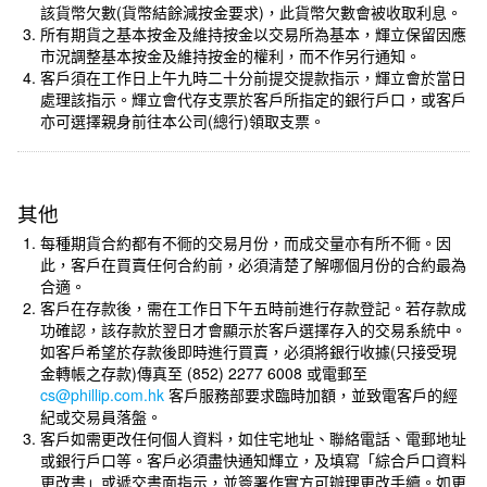
該貨幣欠數(貨幣結餘減按金要求)，此貨幣欠數會被收取利息。
所有期貨之基本按金及維持按金以交易所為基本，輝立保留因應
市況調整基本按金及維持按金的權利，而不作另行通知。
客戶須在工作日上午九時二十分前提交提款指示，輝立會於當日
處理該指示。輝立會代存支票於客戶所指定的銀行戶口，或客戶
亦可選擇親身前往本公司(總行)領取支票。
其他
每種期貨合約都有不衕的交易月份，而成交量亦有所不衕。因
此，客戶在買賣任何合約前，必須清楚了解哪個月份的合約最為
合適。
客戶在存款後，需在工作日下午五時前進行存款登記。若存款成
功確認，該存款於翌日才會顯示於客戶選擇存入的交易系統中。
如客戶希望於存款後即時進行買賣，必須將銀行收據(只接受現
金轉帳之存款)傳真至 (852) 2277 6008 或電郵至
cs@phillip.com.hk
客戶服務部要求臨時加額，並致電客戶的經
紀或交易員落盤。
客戶如需更改任何個人資料，如住宅地址、聯絡電話、電郵地址
或銀行戶口等。客戶必須盡快通知輝立，及填寫「綜合戶口資料
更改書」或遞交書面指示，並簽署作實方可辦理更改手續。如更