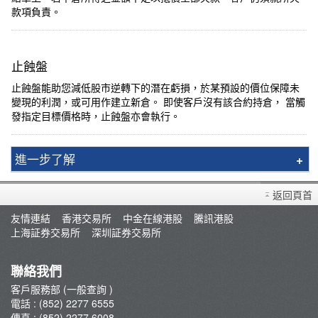
款項負責。
止蝕盤
止蝕盤
能助您減低股市逆轉下的潛在虧損，於某預設的價位保障未
變現的利潤，或
可用作建立新倉。 即使客戶沒有該合約持倉， 當觸
發
指
定目標價格時
，止蝕盤亦會執行。
進一步了解
一般事項
返回頁首
外國期貨
友情連結
香港交易所
中金在線港股
騰訊港股
上海証券交易所
深圳証券交易所
聯絡我們
客戶服務部 (一般查詢 )
電話 : (852) 2277 6555
傳真 : (852) 2277 6008