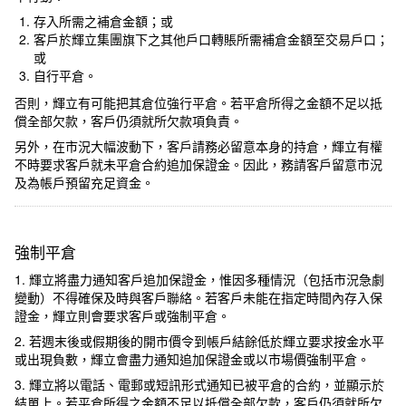
存入所需之補倉金額；或
客戶於輝立集團旗下之其他戶口轉賬所需補倉金額至交易戶口；
或
自行平倉。
否則，輝立有可能把其倉位強行平倉。若平倉所得之金額不足以抵
償全部欠款，客戶仍須就所欠款項負責。
另外，在市況大幅波動下，客戶請務必留意本身的持倉，輝立有權
不時要求客戶就未平倉合約追加保證金。因此，務請客戶留意市況
及為帳戶預留充足資金。
強制平倉
1. 輝立將盡力通知客戶追加保證金，惟因多種情況（包括市況急劇
變動）不得確保及時與客戶聯絡。若客戶未能在指定時間內存入保
證金，輝立則會要求客戶或強制平倉。
2. 若週末後或假期後的開市價令到帳戶結餘低於輝立要求按金水平
或出現負數，輝立會盡力通知追加保證金或以市場價強制平倉。
3. 輝立將以電話、電郵或短訊形式通知已被平倉的合約，並顯示於
結單上。若平倉所得之金額不足以抵償全部欠款，客戶仍須就所欠