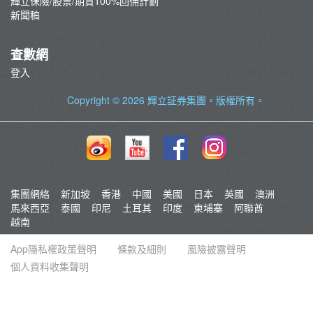
輝立保險/股票/期貨100%回佣計劃
新聞稿
查數網
登入
Copyright © 2026
輝立証券集團
。版權所有。
集團網絡
新加坡
香港
中國
美國
日本
英國
澳洲
馬來西亞
泰國
印尼
土耳其
印度
柬埔寨
阿聯酋
越南
App隱私權政策聲明
條款及細則
風險披露聲明
個人資料收集聲明