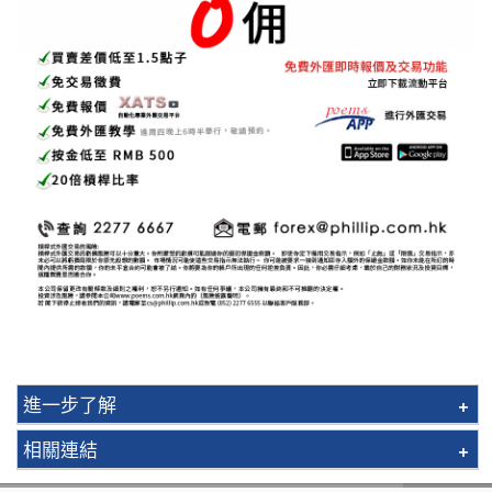
進一步了解
沽日圓套息
相關連結
美元／ 坡元槓桿式外匯合約交易免佣
存款/提款/轉賬