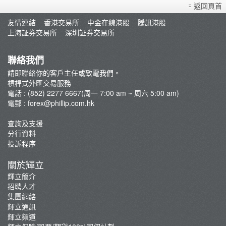
返回頁首
輝利市 免費交易平台
友情連結
香港交易所
中金在線港股
騰訊港股
外匯易 交易平台
上海証券交易所
深圳証券交易所
下載 外匯易 系統
聯絡我們
請即聯絡你的客戶主任或致電我們。
槓桿式外匯交易服務
電話 : (852) 2277 6667(周一 7:00 am ~ 周六 5:00 am)
電郵 :
forex@phillip.com.hk
查詢及支援
分行資料
投訴程序
關於輝立
輝立簡介
招聘人才
集團網絡
輝立通訊
輝立頻道