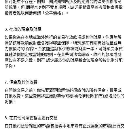
係可能並不存在。例如，期貨期權所涉及的期貨合約須受價格限制
所規限，但 期權本身則不受其規限。缺乏相關資產參考價格會導致
投資者難以判斷何謂「公平價格」。
6. 存放的現金及財產
如果你為在本地或海外進行的交易存放款項或其他財產，你應瞭解
清楚該等款項或財產會獲得哪些保障，特別是在有關商號破產或無
力償債時的 保障。至於能追討多少款項或財產一事，可能須受限於
具體法例規定或當地的規則。在某些司法管轄區，收回的款項或財
產如有不足之數，則可 認定屬於你的財產將會如現金般按比例分配
予你。
7. 佣金及其他收費
在開始交易之前，你先要清楚瞭解你必須繳付的所有佣金、費用或
其他收費。這些費用將直接影響你可獲得的淨利潤(如有)或增加你的
虧損。
8. 在其他司法管轄區進行交易
在其他司法管轄區的市場(包括與本地市場有正式連繫的市場)進行交