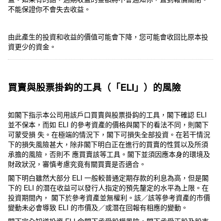
不能保證你不會失去收益。
由此產生的投資和收益的價值可能會下降，您可能會收回比原本投
資更少的資金。
買賣與股票掛鈎的工具（「ELI」）的風險
如閣下指示本公司用該戶口買賣與股票掛鈎的工具，閣下確認 ELI
並不保本，而如 ELI 的參考資產的價格與閣下的看法不同，則閣下
可蒙受損 失。在極端的情況下，閣下可損失全部投資。在若干情況
下的損失風險甚大，除非閣下明白正在進行的買賣的性質以及所須
承擔的風險，否則不 應買賣該等工具。閣下並須因應本身的環境及
財政狀況，審慎考慮究竟有關買賣是否適合。
閣下明白雖然大部分 ELI 一般較普通定期存款的利息為高，但是閣
下的 ELI 的潛在收益可以發行人指定的預先釐定的水平為上限。在
投資期間內， 閣下於參考資產並無權利。該／該等參考資產的市價
變動未必會導致 ELI 的市價及／或潛在回報有相應的變動。