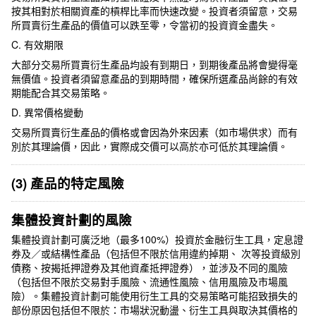
按其相對於相關資產的槓桿比率而快速改變。投資者須留意，交易
所買賣衍生產品的價值可以跌至零，令當初的投資資金盡失。
C. 有效期限
大部分交易所買賣衍生產品均設有到期日，到期後產品將會變得毫
無價值。投資者須留意產品的到期時間，確保所選產品尚餘的有效
期能配合其交易策略。
D. 異常價格變動
交易所買賣衍生產品的價格或會因為外來因素（如市場供求）而有
別於其理論價，因此，實際成交價可以高於亦可低於其理論價。
(3) 產品的特定風險
集體投資計劃的風險
集體投資計劃可廣泛地（最多100%）投資於金融衍生工具，定息證
券及／或結構性產品（包括但不限於信用違約掉期、 次等投資級別
債務、按揭抵押證券及其他資產抵押證券），並涉及不同的風險
（包括但不限於交易對手風險、流通性風險、信用風險及市場風
險）。集體投資計劃可能使用衍生工具的交易策略可能招致損失的
部份原因包括但不限於：市場狀況動盪、衍生工具與取決其價格的