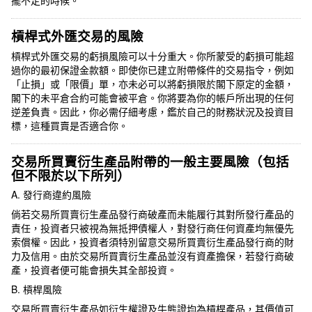
槓桿式外匯交易的風險
槓桿式外匯交易的虧損風險可以十分重大。你所蒙受的虧損可能超
過你的最初保證金款額。即使你已建立附帶條件的交易指令，例如
「止損」或「限價」單，亦未必可以將虧損限於閣下原定的金額，
閣下的未平倉合約可能會被平倉。你將要為你的帳戶所出現的任何
逆差負責。因此，你必需仔細考慮，鑑於自己的財務狀況及投資目
標，這種買賣是否適合你。
交易所買賣衍生產品附帶的一般主要風險（包括
但不限於以下所列）
A. 發行商違約風險
倘若交易所買賣衍生產品發行商破產而未能履行其對所發行產品的
責任，投資者只被視為無抵押債權人，對發行商任何資產均無優先
索償權。因此，投資者須特別留意交易所買賣衍生產品發行商的財
力及信用。由於交易所買賣衍生產品並沒有資產擔保，若發行商破
產，投資者便可能會損失其全部投資。
B. 槓桿風險
交易所買賣衍生產品如衍生權證及牛熊證均為槓桿產品，其價值可