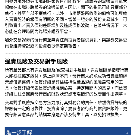
因參與場外證券市場的莊家數目可能較少，該證券的流通量可能大
幅較在市場掛牌證券的流通量低。因此，閣下的指示可能只獲部分
執行，甚至全部不獲執行。此外，市場落盤所收到的價格可能與輸
入買賣盤時的報價有明顯的不同。當某一證券的股份交易減少，可
引致賣出／買入價的差距增加及造成價格波動。在某些情況下，未
必能在合理時間內為場外證券平倉。
場外交易證券的發行商並無責任向投資者提供資訊、與證券交易委
員會維持登記或向投資者提供定期報告。
違責風險及交易對手風險
所有產品都具有違責風險及/或交易對手風險。違責風險是指發行商
未能根據協定繳付。遇上經濟不景，發行商未必能成功借貸繼續經
營或償還舊債。信貸評級是評估結構性產品違約風險最常用的工
具。信貸評級代表信貸評級機構於某一持定時間內的意見，而信貸
評級往往會因應發行商的財政狀況或市場情況的改變而作出調整。
交易對手風險指交易方無力履行其財務合約責任，雖然信貸評級的
評級有一定的可靠性，投資者除了要參考發行商的信貸評級外，更
要仔細留意產品的結構本身是否涉及衍生工具，以免招致損失。
進一步了解