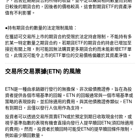
日較後的期貨合約，因後者的價格較高，這會對期貨ETF的資產淨
值有不利影響。
●持有期貨合約數量的法定限制風險：
在獲認可交易所上市的期貨合約受限於法定持倉限制，不能持有多
於某一特定數量之期貨合約。若期貨ETF的期貨合約持倉已增加至
接近有關上限，則可能因無法購買更多期貨合約而未能新增ETF單
位，此情況可能令上市的ETF單位的交易價格偏離於其資產淨值。
交易所交易票據(ETN) 的風險
ETN是一種由承銷銀行發行的無擔保、非次級債務證券，旨在為投
資者提供各個市場基準的回報。ETN 的回報通常與一個市場基準或
策略的表現掛鈎，並扣除適用的費用。與其他債務證券類似，ETN
有到期日，且僅以發行人信用作為支持。
投資者可以透過交易所買賣ETN或於預定到期日收取現金付款，或
視乎基準指數的表現有機會直接向發行人提早贖回ETN(須扣除適用
的費用)。然而，投資者於贖回時可能受ETN的提早贖回條件限制，
例如最少贖回數量。