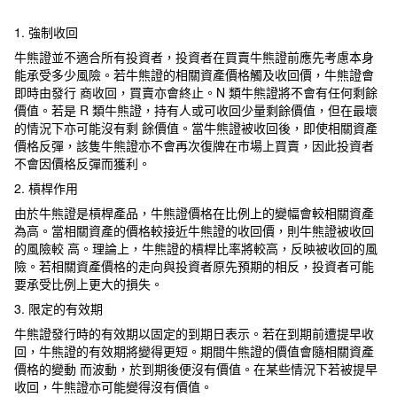
1. 強制收回
牛熊證並不適合所有投資者，投資者在買賣牛熊證前應先考慮本身
能承受多少風險。若牛熊證的相關資產價格觸及收回價，牛熊證會
即時由發行 商收回，買賣亦會終止。N 類牛熊證將不會有任何剩餘
價值。若是 R 類牛熊證，持有人或可收回少量剩餘價值，但在最壞
的情況下亦可能沒有剩 餘價值。當牛熊證被收回後，即使相關資產
價格反彈，該隻牛熊證亦不會再次復牌在市場上買賣，因此投資者
不會因價格反彈而獲利。
2. 槓桿作用
由於牛熊證是槓桿產品，牛熊證價格在比例上的變幅會較相關資產
為高。當相關資產的價格較接近牛熊證的收回價，則牛熊證被收回
的風險較 高。理論上，牛熊證的槓桿比率將較高，反映被收回的風
險。若相關資產價格的走向與投資者原先預期的相反，投資者可能
要承受比例上更大的損失。
3. 限定的有效期
牛熊證發行時的有效期以固定的到期日表示。若在到期前遭提早收
回，牛熊證的有效期將變得更短。期間牛熊證的價值會隨相關資產
價格的變動 而波動，於到期後便沒有價值。在某些情況下若被提早
收回，牛熊證亦可能變得沒有價值。