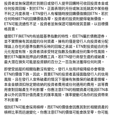
投資者並無保證將於到期日或發行人提早回購時可收回投資本金或
任何投資回報。對於ETN，正面表現的月份或無法抵銷其中某些極
不利之月度表現。ETN發行人有權隨時按回購價值贖回ETN。若於
任何時候ETN的回購價值為零，投資者的投資則變得毫無價值。
ETN可能流通性不足，投資者並無保證可隨時按其意願，以目標價
格買賣。
儘管ETF與ETN均有追蹤基準指數的特性，但ETN屬於債務證券，
並不實際擁有其追蹤的任何資產，擁有的僅是發行人向投資者分配
理論上存在的基準指數所反映的回報之承諾。ETN對投資組合的多
元化程度有限，投資者須承受特定指數及指數成份的集中性風險。
鑒於ETN屬無抵押品的債務工具，若ETN發行商發生違約或破產，
最大潛在損失可能是投資額的百分之一百及無法獲得任何利潤。
即使受追蹤的相關指數沒有變化，發行人信用評級降級亦會導致
ETN的價值下跌。因此，買賣ETN的投資者直接面臨發行人的信用
風險，且在發行人宣佈破產的情況下僅擁有無擔保的破產索償權。
本金金額須扣除定期收納的投資者費用或任何適用的費用，該等費
用會對回報產生不利影響。你應注意ETN的相關資產可能因ETN本
身以外的貨幣計值而產生的匯率風險。匯率變動可為你的投資帶來
不利影響。
個別ETN可能會採用槓桿，而ETN的價值會因應其對於相關資產的
槓桿比率而迅速變化。你應注意ETN的價值可能會跌至零，你可能