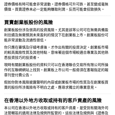
證券價格有時可能會非常波動。證券價格可升可跌，甚至變成毫無
價值。買賣證券未必一定能夠賺取利潤，反而可能會招致損失。
買賣創業板股份的風險
創業板股份涉及很高的投資風險。尤其是該等公司可在無需具備盈
利往績及無需預測未來盈利的情況下在創業板上市。創業板股份可
能非常波動及流通性很低。
你只應在審慎及仔細考慮後，才作出有關的投資決定。創業板市場
的較高風險性質及其他特點，意味著這個市場較適合專業及其他熟
悉投資技巧的投資者。
現時有關創業板股份的資料只可以在香港聯合交易所有限公司所操
作的互聯網網站上找到。創業板上市公司一般毋須在憲報指定的報
章刊登付費公告。
假如你對本風險披露聲明的內容或創業板市場的性質及在創業板買
賣的股份所涉風險有不明白之處，應尋求獨立的專業意見。
在香港以外地方收取或持有的客戶資產的風險
本公司在香港以外地方收取或持有的客戶資產，是受到有關海外司
法管轄區的適用法律及規例所監管的。這些法律及規例與《證券及