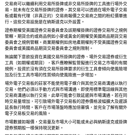
交易商可以繼續利用交易所掛牌或非交易所掛牌的工具進行場外交
易。就未有在交易所掛牌的證券，其交易可以透過在場外電子交易
板或載有代理（非真正的）交易商報價之交易商之間的粉紅價單進
行。這些交易設施是在納斯達克以外設置。
證券期權受美國證券交易委員會及該期權掛牌的證券交易所之規例
管轄。期貨合約或商品例如小麥或黃金的期權受美國商品期貨交易
委員會之規例管轄。商業期權例如房地產期權則不受美國證券交易
委員會或美國商品期貨交易委員會之規則限制。
無論閣下意欲投資在美國交易所掛牌的證券、場外交易證券或衍生
工具（如期權或期貨），客戶應瞭解監管擬進行交易之市場的有關
規例。投資於沒有須在交易所掛牌要求的衍生工具會傾向使風險增
加及衍生工具市場的性質傾向使風險進一步增加。
場外電子交易板的莊家不能使用電子媒介與其他交易商溝通以執行
交易。他們必須以手動方式與市場溝通，即使用標準電話線與其他
交易商溝通以執行交易，此舉可能會引致延遲與市場溝通。若在同
時交易量增加，可引致場外電子交易板的證券價格波幅擴大及遲誤
延長執行時間。客戶在市場落盤時應加倍審慎，並完全了解有關外
電子交易板交易的風險。
市場數據如報價，交易量及市場大小可能或未必與納斯達克或掛牌
證券預期般一樣保持現況更新。