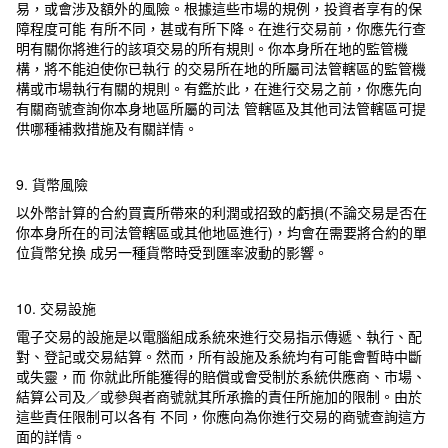
易，或會涉及額外的風險。根據這些市場的規例，投資者享有的保
障程度可能 有所不同，甚或有所下降。在進行交易前，你應先行查
明有關你將進行的該項交易的所有規則。你本身所在地的監管機
構，將不能迫使你已執行 的交易所在地的所屬司法管轄區的監管機
構或市場執行有關的規則。有鑑於此，在進行交易之前，你應先向
有關商號查詢你本身地區所屬的司法 管轄區及其他司法管轄區可提
供哪種補救措施及有關詳情。
9. 貨幣風險
以外幣計算的合約買賣所帶來的利潤或招致的虧損(不論交易是否在
你本身所在的司法管轄區或其他地區進行)，均會在需要將合約的單
位貨幣兌換 成另一種貨幣時受到匯率波動的影響。
10. 交易設施
電子交易的設施是以電腦組成系統來進行交易指示傳遞、執行、配
對、登記或交易結算。然而，所有設施及系統均有可能會暫時中斷
或失靈，而 你就此所能獲得的賠償或會受制於系統供應商、市場、
結算公司及／或參與者商號就其所承擔的責任所施加的限制。由於
這些責任限制可以各有 不同，你應向為你進行交易的商號查詢這方
面的詳情。