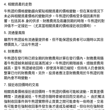
4. 相關資產的走勢
牛熊證的價格變動趨向緊貼相關資產的價格變動，但在某些情況下
未必與相關資產價格的變動同步。牛熊證的價格受多個因素所影
響，包括其本 身的供求、財務費用及距離到期的時限。牛熊證的對
沖值不一定接近一（尤其當相關資產的價格接近收回價時）。
5. 流通量風險
雖然牛熊證設有流通量提供者，但不能保證投資者可以隨時以其目
標價買入／沽出牛熊證。
6. 財務費用
牛熊證在發行時已把全期的財務費用計算在發行價內。財務費用隨
着牛熊證越來越接近屆滿而減少。牛熊證的期限越長，總融資費用
越高。當牛 熊證被收回時，即使其年期已縮短，但持有人仍會損失
整筆已付的財務費用。另外，投資者應注意財務費用於牛熊證的限
期內會不時變動。
7. 接近收回價時的交易
相關資產價格接近收回價時，牛熊證的價格可能較波動，買賣差價
轉闊，流通量減低，牛熊證亦隨時會被收回而交易終止。 由於觸法
強制收回事件與牛熊證實際停止買賣之間可能會有一些時差，交易
有可能會在強制收回事件發生後才達成及被確認。但任何在強制收