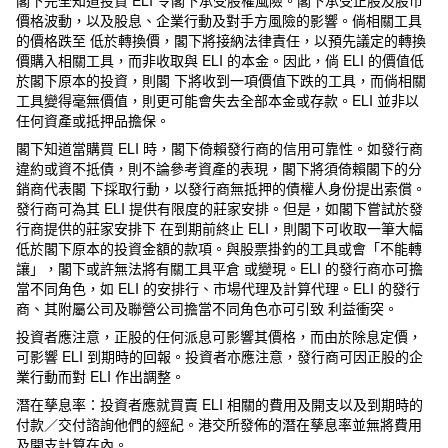
閣下完全知道投資 ELI 令閣下承受股權風險。閣下承受正股及股市
價格波動，以及股息、企業行動及對手方風險的影響。倘相關工具
的價格跌至 低於轉換價，閣下將接納法律責任，以預先議定的轉換
價購入相關工具，而非收取與 ELI 的本金。因此，倘 ELI 的價值低
於閣下原本的投資，則閣 下將收到一項價值下跌的工具，而倘相關
工具變得毫無價值，則更可能會失去全部本金或存款。ELI 並非以
任何資產或抵押品擔保。
閣下知道當購買 ELI 時，閣下倚賴發行商的信用可靠性。如發行商
違約或資不抵債，則不論參考資產的表現，閣下將須倚賴閣下的分
銷商代表閣 下採取行動，以發行商無抵押的債權人身份提出索償。
發行商可為其 ELI 提供有限度的莊家安排。但是，如閣下嘗試於發
行商提供的莊家安排下 在到期前終止 ELI，則閣下可收取一筆大幅
低於閣下原本的投資金額的款項。與股票掛釣的工具或會「不能轉
讓」，閣下或許無法將有關工具平倉 或變現。ELI 的發行商亦可擔
當不同角色，如 ELI 的安排行、市場代理及計算代理。ELI 的發行
商、其附屬公司及聯營公司擔當不同角色亦可引致 利益衝突。
投資者應注意，正股的任何派息可影響其價格，而由於除息定價，
可影響 ELI 到期時的回報。投資者亦應注意，發行商可因正股的企
業行動而對 ELI 作出調整。
潛在孳息率：投資者應就買賣 ELI 相關的費用及開支以及到期時的
付款／交付諮詢他們的經紀。港交所發佈的潛在孳息率並無將費用
及開支計算在內。