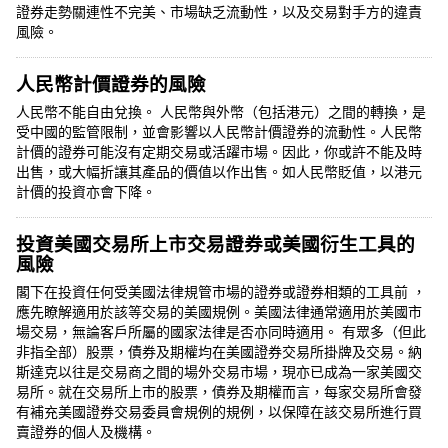
證券走勢關連性不完美、市場缺乏流動性，以及交易對手方的違責
風險。
人民幣計價證券的風險
人民幣不能自由兌換。 人民幣與外幣（包括港元）之間的轉換，是
受中國的監管限制，並會影響以人民幣計價證券的流動性。人民幣
計價的證券可能沒有定期交易或活躍市場。因此，你或許不能及時
出售，或大幅折讓其產品的價值以作出售。如人民幣貶值，以港元
計價的投資亦會下降。
投資美國交易所上市交易證券或美國衍生工具的
風險
閣下在投資任何受美國法律規管市場的證券或證券相類的工具前 ，
應先瞭解適用於該等交易的美國規例。美國法律通常適用於美國市
場交易，無論客戶所屬的國家法律是否亦同時適用。 有眾多（但此
非指全部）股票，債券及期權均在美國證券交易所掛牌及交易。納
斯達克以往是交易商之間的場外交易市場，現亦已成為一家美國交
易所。就在交易所上市的股票，債券及期權而言，每家交易所會發
有補充美國證券交易委員會規例的規例，以保障在該交易所進行買
賣證券的個人及機構。