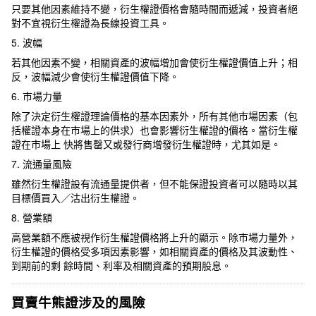
只要其他因素維持不變，衍生權證價格會隨時間而遞減，投資者絕
對不宜視衍生權證為長線投資工具。
5. 波幅
若其他因素不變，相關資產的波幅增加會使衍生權證價值上升；相
反，波幅減少會使衍生權證價值下降。
6. 市場力量
除了決定衍生權證理論價格的基本因素外，所有其他市場因素（包
括權證本身在市場上的供求）也會影響衍生權證的價格。當衍生權
證在市場上 快將售罄又或發行商增發衍生權證時，尤其如是。
7. 流通量風險
雖然衍生權證設有流通量提供者，但不能保證投資者可以隨時以其
目標價買入／沽出衍生權證。
8. 營業額
高營業額不應被視作衍生權證價格將上升的顯示。除市場力量外，
衍生權證的價格受多項因素影響，如相關資產的價格及其波動性、
到期前的剩 餘時間、利率及相關資產的預期股息。
買賣牛熊證涉及的風險