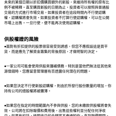
未來的某個日期以折扣價購買額外的新股，來維持所有權的原有比
例不被稀釋。直至購買新股的日期為止，投資者可以按照與普通股
交易的方式進行市場交易，如果投資者在這段時間內不行使認購
權，認購權將會失效。如果投資者不打算行使認購權，可以在公開
市場上出售。一旦行使，便不能再次使用認購權。
供股權證的風險
●面對有折扣提供的股票很容易受到誘惑，但您不應假設這是買平
貨，而是應先了解資金籌集的背後原因，才做明智的決定。
●一家公司可能會使用供股來彌補債務，特別是當他們無法從其他來
源借錢時。您應留意管理層有否透露任何潛在的問題。
●如果您決定不行使新股認購權，則由於所發行股份數量的增加，你
持有公司的總股權將被攤薄。
●如果您在指定的時間範圍內不參與供股，您的未繳款供股權將會失
效。公司將在扣除報價和費用後，出售這些權利並分配任何淨收
益。如果有的話，過期收益的金額將不會通知你，直到報價關閉。