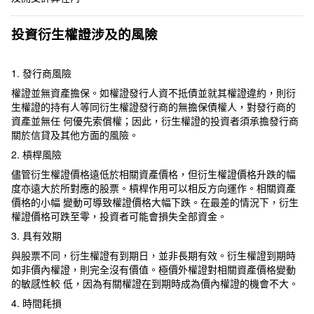
投資衍生權證涉及的風險
1. 發行商風險
權證並無資產擔保。如權證發行人資不抵債並就其權證違約，則衍
生權證的持有人等同衍生權證發行商的無擔保債權人，對發行商的
資產並無任 何優先索償權；因此，衍生權證的投資者須承擔發行商
關於信貸及其他方面的風險。
2. 槓桿風險
儘管衍生權證價格遠低於相關資產價格，但衍生權證價格升跌的幅
度亦遠大於所對應的股票。槓桿作用可以相反方向運作。相關資產
價格的小幅 變動可導致權證價格大幅下跌。在最差的情況下，衍生
權證價格可跌至零，投資者可能會損失全部資金。
3. 具有效期
與股票不同，衍生權證有到期日，並非長期有效。衍生權證到期時
如非價內權證，則完全沒有價值。極價外權證對相關資產價格變動
的敏感性較 低，因為有關權證在到期時成為價內權證的機會不大。
4. 時間耗損