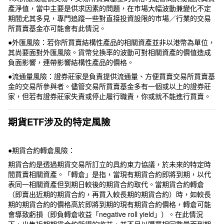
產淨值，當中主要是供求因素的問題，在市場大幅波動兼變化不定
期間尤其多見，專門追蹤一些對直接投資設限的市場／行業的交易
所買賣基金亦可能會有此情況。
●外匯風險：若你所買賣結構性產品的相關資產並非以港幣為單位，
其尚要面對外匯風險。貨幣兌換率的波動可對相關資產的價值造成
負面影響，連帶影響結構性產品的價格。
●流通量風險：證券莊家是負責提供流通量、方便買賣交易所買賣基
金的交易所參與者。儘管交易所買賣基金多有一個或以上的證券莊
家，但若有證券莊家失責或停止履行職責，你或就不能進行買賣。
期貨ETF涉及的特定風險
●期貨合約轉倉風險：
期貨合約是透過期貨交易所訂立的具約束力協議，於未來的特定時
間買賣相關資產。「轉倉」是指，當現有期貨合約即將到期，以代
表同一相關資產但到期日較後的期貨合約取代。當期貨合約轉倉
（即賣出近期的期貨合約，再買入較長期的期貨合約）時，如較長
期的期貨合約的價格高於即將到期的現有期貨合約價格，轉倉可能
會導致虧損（即負轉倉收益「negative roll yield」）。在此情況
下，出售近期期貨合約所得的收益，並不足以購買相同數量而到期