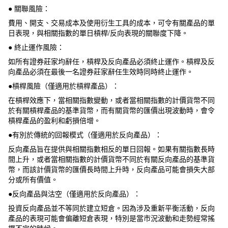
● 關聯風險：
費用、開支、交易成本及使用衍生工具的成本，可令有關產品的單
日表現，與相關指數的單日槓桿/反向表現的關聯度下降。
● 終止運作風險：
如所有證券莊家均辭任，槓桿及反向產品必須終止運作。槓桿及反
向產品必須在最後一名證券莊家辭任生效時同時終止運作。
●槓桿風險（僅適用於槓桿產品）：
在槓桿效應下，當相關指數變動，或者當相關指數的計價貨幣不同
於有關槓桿產品的基準貨幣，而有關貨幣的匯價出現波動時，會令
槓桿產品的盈利和虧損倍增。
●有別於傳統的回報模式（僅適用於反向產品）：
反向產品旨在提供與相關指數相反的單日回報。如果有關指數長時
間上升，或者當相關指數的計價貨幣不同於有關反向產品的基準貨
幣，而該計價貨幣的匯價長時間上升時，反向產品可能會損失大部
分或所有價值。
●反向產品與沽空（僅適用於反向產品）：
投資反向產品並不等同於建立短倉。因為涉及重新平衡活動，反向
產品的表現可能會偏離短倉表現，特別是當市況波動和走勢經常搖
擺不定的時候。