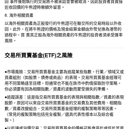
回 事件後始執行的交易將不被承認並會被取消。因此投資者買賣接
近收回價的牛熊證時需額外留意。
8. 海外相關資產
以海外相關資產為正股發行的牛熊證可在聯交所的交易時段以外收
回。此外，在將牛熊證的價格及現金結算金額由外幣兌換為港幣的
過程中，買 賣其正股為海外相關資產的牛熊證的投資者須承受匯率
風險。
交易所買賣基金(ETF)之風險
●市場風險：交易所買賣基金主要為追蹤某些指數，行業／領域又或
資產組別（如股票，債券或商品）的表現。交易所買賣基金經理可
用不同策略達至目標，但通常也不能在跌市中酌情探取防守策略。
你必須要有因為相關指數／資產的波動而蒙受損失的準備。
●追蹤誤差：這是指交易所買賣基金的表現與相關指數／資產的表現
脫節，原因可以來自交易所買賣基金的交易費及其他費用、相關指
數／資產改變組合、交易所買賣基金經理的複製策略等等因素。
（常見的複製策略包括完全複製／選具代表性樣本以及綜合複
製。）
●以折讓或溢價交易：交易所買賣基金的價格可能會高於或低於其資