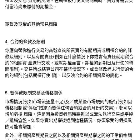
付當時尚未繳付的期權金。
期貨及期權的其他常見風險
4. 合約的條款及細則
你應向替你進行交易的商號查詢所買賣的有關期貨或期權合約的條
款及細則，以及有關責任(例如在什麼情況下你或會有責任就期貨合
約的相關資 產進行交收，或就期權而言，期權的到期日及行使的時
間限制)。交易所或結算公司在某些情況下，或會修改尚未行使的合
約的細則(包括期權行使 價)，以反映合約的相關資產的變化。
5. 暫停或限制交易及價格關係
市場情況(例如市場流通量不足)及／或某些市場規則的施行(例如因
價格限制或“停板”措施而暫停任何合約或合約月份的交易)，都可以
增加虧損 風險，這是因為投資者屆時將難以或無法執行交易或平掉
／抵銷倉盤。如果你賣出期權後遇到這種情況，你須承受的虧損風
險可能會增加。
此外，相關資產與期貨之間以及相關資產與期權之間的正常價格關