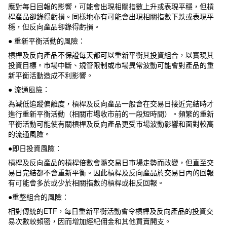
應對每日回報的影響，可能會出現相關指數上升或表現平穩，但槓
桿產品卻錄得虧損。同樣地亦有可能會出現相關指數下跌或表現平
穩，但反向產品卻錄得虧損。
● 重新平衡活動的風險：
槓桿及反向產品不保證每天都可以重新平衡其投資組合，以實現其
投資目標。市場中斷、規管限制或市場異常波動可能會對產品的重
新平衡活動造成不利影響。
● 流通風險：
為減低追蹤偏離度，槓桿及反向產品一般會在交易日接近完結時才
進行重新平衡活動（相關市場收市前的一段短時間）。頻繁的重新
平衡活動可能使有關槓桿及反向產品更受市場波動影響和面對較高
的流通風險。
●即日投資風險：
槓桿及反向產品的槓桿倍數會隨交易日市場走勢而改變，但直至交
易日完結都不會重新平衡。因此槓桿及反向產品於交易日內的回報
有可能會多於或少於相關指數的槓桿或相反回報。
●重整組合的風險：
相對傳統的ETF，每日重新平衡活動會令槓桿及反向產品的投資交
易次數較頻密，因而增加經紀佣金和其他買賣開支。