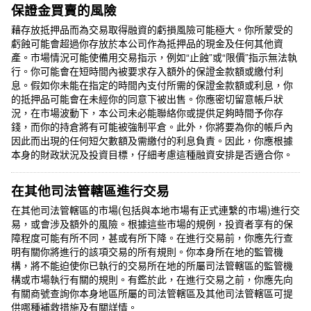
保證金買賣的風險
藉存放抵押品而為交易取得融資的虧損風險可能極大。你所蒙受的
虧蝕可能會超過你存放於本公司作為抵押品的現金及任何其他資
產。市場情況可能使備用交易指示，例如“止蝕”或“限價”指示無法執
行。你可能會在短時間內被要求存入額外的保證金款額或繳付利
息。假如你未能在指定的時間內支付所需的保證金款額或利息，你
的抵押品可能會在未經你的同意下被出售。你應密切留意帳戶狀
況，在市場波動下，本公司未必能聯絡你或提供足夠時間予你存
錢，而你的持倉將有可能被強制平倉。此外，你將要為你的帳戶內
因此而出現的任何短欠數額及需繳付的利息負責。因此，你應根據
本身的財政狀況及投資目標，仔細考慮這種融資安排是否適合你。
在其他司法管轄區進行交易
在其他司法管轄區的市場(包括與本地市場有正式連繫的市場)進行交
易，或會涉及額外的風險。根據這些市場的規例，投資者享有的保
障程度可能有所不同，甚或有所下降。在進行交易前，你應先行查
明有關你將進行的該項交易的所有規則。你本身所在地的監管機
構，將不能迫使你已執行的交易所在地的所屬司法管轄區的監管機
構或市場執行有關的規則。有鑑於此，在進行交易之前，你應先向
有關商號查詢你本身地區所屬的司法管轄區及其他司法管轄區可提
供哪種補救措施及有關詳情。