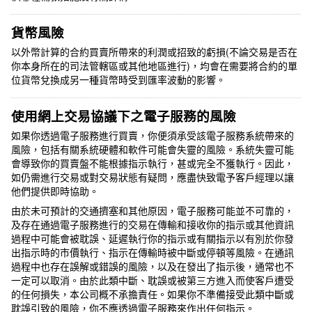
貨幣風險
以外幣計算的合約買賣所帶來的利潤或招致的虧損(不論交易是否在
你本身所在的司法管轄區或其他地區進行)，均會在需要將合約的單
位貨幣兌換成另一種貨幣時受到匯率波動的影響。
使用網上交易協議下之電子服務的風險
如果你透過電子服務進行買賣，你便須承受該電子服務系統帶來的
風險，包括有關系統硬體和軟件可能會失靈的風險。系統失靈可能
會導致你的買賣盤不能根據指示執行，甚或完全不獲執行。因此，
如仍需進行交易或對交
易
狀態有疑問，應盡快致電予客戶經理以讓
他們提供即時協助。
由於未可預計的交通擠塞和其他原因，電子服務可能並不可靠的，
及存在通過電子服務進行的交易在傳輸和接收你的指示或其他資訊
過程中可能會被耽誤、延遲執行你的指示或有關指示以有別於你發
出指示時的市價執行、指示在傳輸時被中斷或停頓等風險。在通訊
過程中也存在誤解或錯誤的風險，以及在發出了指示後，通常也不
一定可以取消。由於此類中斷、耽誤或被第三方進入而使客戶遭受
的任何損失，本公司概不承擔責任。如果你不準備接受此類中斷或
耽誤引致的風險，你不應透過電子服務來作出任何指示。