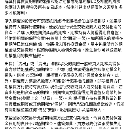
解其打算買賣的期權類別(即認沽期權或認購期權)以及相關的風險。
你應計入期 權金及所有交易成本，然後計算出期權價值必須增加多
少才能獲利。
購入期權的投資者可選擇抵銷或行使期權或任由期權到期。如果期
權持有人選擇行使期權，便必須進行現金交收或購入或交付相關的
資產。若購 入的是期貨產品的期權，期權持有人將獲得期貨倉盤，
並附帶相關的保證金責任(參閱上文“期貨”一節)。如所購入的期權在
到期時已無任何價 值，你將損失所有投資金額，當中包括所有的期
權金及交易費用。假如你擬購入極價外期權，應注意你可以從這類
期權獲利的機會極微。
出售(「沽出」或「賣出」)期權承受的風險一般較買入期權高得多。
賣方雖然能獲得定額期權金，但亦可能會承受遠高於該筆期權金的
損失。倘若 市況逆轉，期權賣方便須投入額外保證金來補倉。此
外，期權賣方還需承擔買方可能會行使期權的風險，即期權賣方在
期權買方行使時有責任以 現金進行交收或買入或交付相關資產。若
賣出的是期貨產品的期權，則期權賣方將獲得期貨倉盤及附帶的保
證金責任(參閱上文「期貨」一節)。若 期權賣方持有相應數量的相
關資產或期貨或其他期權作“備兌”，則所承受的風險或會減少。假如
有關期權並無任何“備兌”安排，虧損風險可 以是無限大。
某些國家的交易所允許期權買方延遲支付期權金，令買方支付保證
金費用的責任不超過期權金。儘管如此，買方最終仍須承受損失期
權金及交易 費用的風險。在期權被行使又或到期時，買方有需要支