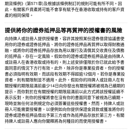
期貨條例》(第571章)及根據該條例制訂的規則可能有所不同。因
此，有關客戶資產將可能不會享有賦予在香港收取或持有的客戶資
產的相同保障。
提供將你的證券抵押品等再質押的授權書的風險
向持牌人或註冊人提供授權書，容許其按照某份證券借貸協議書使
用你的證券或證券抵押品、將你的證券抵押品再質押以取得財務通
融，或將你的證券抵押品存放為用以履行及清償其交收責任及債務
的抵押品，存在一定風險。假如你的證券或證券抵押品是由持牌人
或註冊人在香港收取或持有的，則上述安排僅限於你已就此給予書
面同意的情況下方行有效。此外，除非你是專業投資者，你的授權
書必須指明有效期，而該段有效期不得超逾12個月。若你是專業投
資者，則有關限制並不適用。此外，假如你的持牌人或註冊人在有
關授權的期限屆滿前最少14日向你發出有關授權將被視為已續期的
提示，而你對於在有關授權的期限屆滿前以此方式將該授權延續不
表示反對，則你的授權將會在沒有你的書面同意下被視為已續期。
現時並無任何法例規定你必須簽署這些授權書。然而，持牌人或註
冊人可能需要授權書，以便例如向你提供保證金貸款或獲准將你的
證券或證券抵押品借出予第三方或作為抵押品存放於第三方。有關
持牌人或註冊人應向你闡釋將為何種目的而使用授權書。