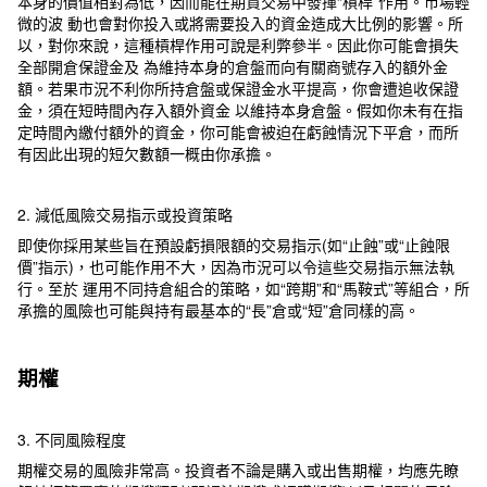
本身的價值相對為低，因而能在期貨交易中發揮“槓桿”作用。市場輕
微的波 動也會對你投入或將需要投入的資金造成大比例的影響。所
以，對你來說，這種槓桿作用可說是利弊參半。因此你可能會損失
全部開倉保證金及 為維持本身的倉盤而向有關商號存入的額外金
額。若果市況不利你所持倉盤或保證金水平提高，你會遭追收保證
金，須在短時間內存入額外資金 以維持本身倉盤。假如你未有在指
定時間內繳付額外的資金，你可能會被迫在虧蝕情況下平倉，而所
有因此出現的短欠數額一概由你承擔。
2. 減低風險交易指示或投資策略
即使你採用某些旨在預設虧損限額的交易指示(如“止蝕”或“止蝕限
價”指示)，也可能作用不大，因為市況可以令這些交易指示無法執
行。至於 運用不同持倉組合的策略，如“跨期”和“馬鞍式”等組合，所
承擔的風險也可能與持有最基本的“長”倉或“短”倉同樣的高。
期權
3. 不同風險程度
期權交易的風險非常高。投資者不論是購入或出售期權，均應先瞭