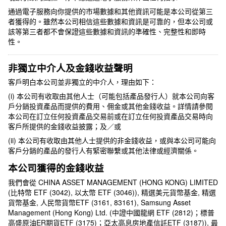
通過電子服務向你提供的市場數據和其他資訊可能是本公司從第三
者獲得的。雖然本公司相信這些數據和資訊是可靠的，但本公司或
該等第三者都不會保證這些數據和資訊的準確性、完整性和即時
性。
非獨立中介人
及
金錢收益聲明
客戶明白本公司並非獨立的中介人，理由如下：
(i)
本公司有收取由其他人士（可能包括產品發行人）就本公司向客
戶分銷投資產品而提供的費用、佣金或其他金錢收益。詳情請參閱
本公司在訂立任何投資產品交易前或在訂立任何投資產品交易時向
客戶所提供的金錢收益披露；
及／或
(ii)
本公司有收取由其他人士提供的非金錢收益，或與本公司可能向
客戶分銷的產品的發行人有緊密聯繫或其他法律或經濟關係。
本公司獲得的金錢收益
我們會從 CHINA ASSET MANAGEMENT (HONG KONG) LIMITED
(比特幣 ETF (3042), 以太幣 ETF (3046)), 精選美元貨幣基金, 精選
貨幣基金, 人民幣貨幣ETF (3161, 83161), Samsung Asset
Management (Hong Kong) Ltd. (中證中國龍網 ETF (2812)；標普
高盛原油ER期貨ETF (3175)；亞太高息房地產信託ETF (3187)), 最