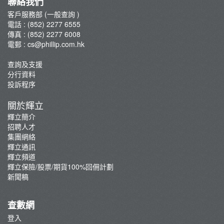
聯絡我們
投資移民費用
客戶服務部 (一般查詢 )
電話 : (852) 2277 6555
月供投資計劃費用
傳真 : (852) 2277 6008
外國股票現金股息/交收指示及公司行動費用
電郵 :
cs@phillip.com.hk
其他服務收費及利率
查詢及支援
恒生指數期貨(大期)及期權交易費用
分行資料
外匯交易費用
投訴程序
關於輝立
輝立簡介
招聘人才
集團網絡
輝立通訊
輝立頻道
輝立保險/股票/期貨100%回佣計劃
新聞稿
查數網
登入