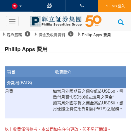
🎁
📞
POEMS 登入
Toggle
navigation
客戶服務
佣金及收費資料
Phillip Apps 費用
Phillip Apps 費用
項目
收費簡介
外期易(PATS)
月費
如當月外國期貨之佣金低於USD50，需
繳付月費“USD50減去該月之佣金”
如當月外國期貨之佣金高於USD50，該
月便能免費使用外期易(PATS)之服務。
以上收費僅供參考，本公司如有任何更改，恕不另行通知。