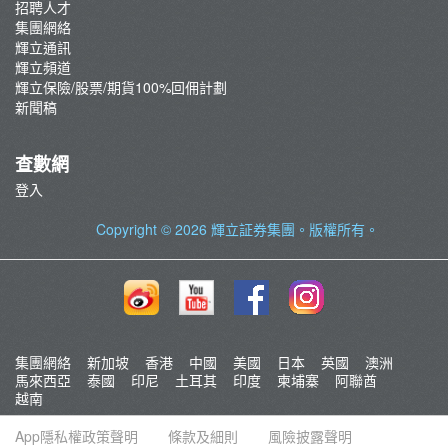
招聘人才
集團網絡
輝立通訊
輝立頻道
輝立保險/股票/期貨100%回佣計劃
新聞稿
查數網
登入
Copyright © 2026
輝立証券集團
。版權所有。
集團網絡
新加坡
香港
中國
美國
日本
英國
澳洲
馬來西亞
泰國
印尼
土耳其
印度
柬埔寨
阿聯酋
越南
App隱私權政策聲明
條款及細則
風險披露聲明