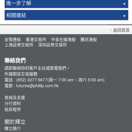
進一步了解
環球期貨買賣簡介
相關連結
英國金屬遠期合約
常見問題
新交所富時A50 指數期貨
返回頁首
開設戶口
摩根台灣指數期貨
友情連結
香港交易所
中金在線港股
騰訊港股
存款/提款/賬戶轉賬
上海証券交易所
深圳証券交易所
指數期貨
外匯期貨
聯絡我們
交易系統
請即聯絡你的客戶主任或致電我們。
外國市況/商品期貨評論
外國期貨交易服務
電話 : (852) 2277 6677(周一 7:00 am ~ 周六 5:00 am)
最新推廣
電郵 :
futures@phillip.com.hk
芝商所新闻
查詢及支援
環球期權買賣簡介
分行資料
什麽是環球期貨？
投訴程序
關於輝立
輝立簡介