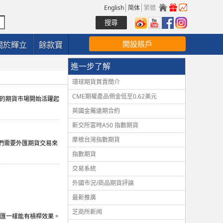
English
简体
繁體
開設賬戶
關於輝立
餘款寶
進一步了解
環球期貨買賣簡介
CME期權產品佣金低至0.62美元
IMM)的期貨市場開始活躍起
英國金屬遠期合約
新交所富時A50 指數期貨
摩根台灣指數期貨
們需要外匯期貨交易來
指數期貨
交易系統
外國市況/商品期貨評論
最新推廣
芝商所新闻
匯一樣能有槓桿效果。