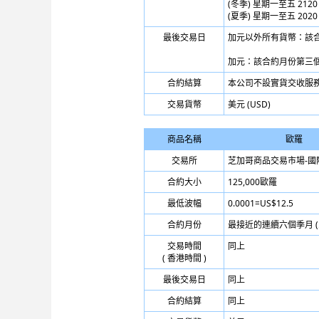
(冬季) 星期一至五 2120 
(夏季) 星期一至五 2020 
最後交易日
加元以外所有貨幣：該合
加元：該合約月份第三個
合約結算
本公司不設實貨交收服
交易貨幣
美元 (USD)
商品名稱
歐羅
交易所
芝加哥商品交易市場-國際
合約大小
125,000歐羅
最低波幅
0.0001=US$12.5
合約月份
最接近的連續六個季月 (即3
交易時間
同上
( 香港時間 )
最後交易日
同上
合約結算
同上