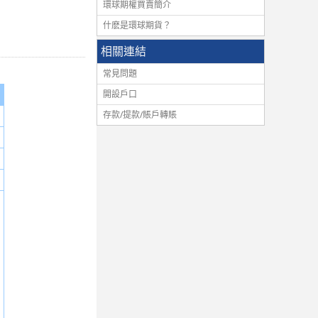
環球期權買賣簡介
什麽是環球期貨？
相關連結
常見問題
開設戶口
存款/提款/賬戶轉賬