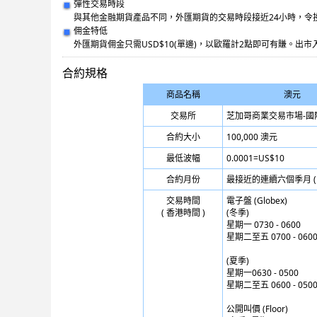
彈性交易時段
與其他金融期貨產品不同，外匯期貨的交易時段接近24小時，令
佣金特低
外匯期貨佣金只需USD$10(單邊)，以歐羅計2點即可有賺。出
合約規格
商品名稱
澳元
交易所
芝加哥商業交易市場-國際
合約大小
100,000 澳元
最低波幅
0.0001=US$10
合約月份
最接近的連續六個季月 ( 即 3
交易時間
電子盤 (Globex)
( 香港時間 )
(冬季)
星期一 0730 - 0600
星期二至五 0700 - 060
(夏季)
星期一0630 - 0500
星期二至五 0600 - 050
公開叫價 (Floor)