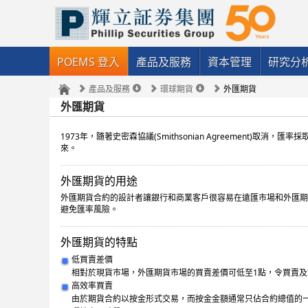
POEMS 登入
產品及服務
資本管理
研究分
產品及服務
環球期貨
外匯期貨
外匯期貨
1973年，隨著史密森協議(Smithsonian Agreement)取消，匯率採
來。
外匯期貨的用途
外匯期貨合約的設計者讓銀行和商業客戶很容易在遠匯市場和外匯期
避免匯率風險。
外匯期貨的特點
低買賣差價
相對於現貨市場，外匯期貨市場的買賣差價可低至1點，令買賣
高效率買賣
由於期貨合約以按金形式交易，而按金金額通常只佔合約總值的