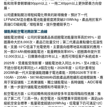
能和效率會朝單線30ppm以上，一拖二60ppm以上更快節奏方向發
展。
公司還重點關注增程純電化帶來的新增機會，預計下一代
LFP&NCM混合體系電池能量密度將突破215Wh/kg，產品用於客戶
高端C/D級純電╱增程車型，提升整體競爭力。
儲能與航空電池開啟第二曲線
儲能電池領域，公司的家儲產品長迴圈電池能量效率高於95%，迴
圈壽命大於8,000次，產品已批量交付；第二代產品重點優化低溫性
能，支援-10℃低溫下充電使用，主要面向極寒地區和國家的應用。
另一款314Ah規格儲能電池，能量轉換效率95%、迴圈壽命提升至
12,000次以上、日曆壽命達25年以上，進而可降低客戶系統成本。
2025年，受產能受限影響，儲能電池收入同比-9.9%，至4.2億元，
不過分部毛利率同比+1.4個百分點。2026年度，公司計畫增加
20GWh新一代大容量儲能鋰離子電池產能，同時2026年下半年，
100Ah、235Ah、587Ah和588Ah四款產品將陸續形成規模銷售，應
用于家庭儲能、工商業儲能、獨立儲能電站、長時儲能、AIDC等場
景，進一步提升儲能電池規模和市場競爭力。
航空電池方面，公司前瞻佈局技術研發多年並取得階段性進展：推
出了第二代「三高一快」航空電池，採用雙重半固態技術，滿足ppb
級航空安全標準，能量密度超過320Wh/kg，低電量下仍可滿足12C