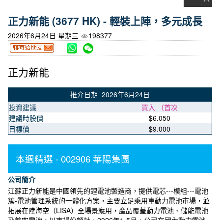
正力新能 (3677 HK) - 輕裝上陣，多元成長
2026年6月24日 星期三
198377
正力新能
推介日期 2026年6月24日
投資建議
買入 （首次
建議時股價
$6.050
目標價
$9.000
本週精選 - 002906 華陽集團
公司簡介
江蘇正力新能是中國領先的鋰電池製造商，提供電芯---模組---電池
簇-電池管理系統的一體化方案，主要立足乘用車動力電池市場，並
拓展在陸海空（LISA）全場景應用，產品覆蓋動力電池、儲能電池