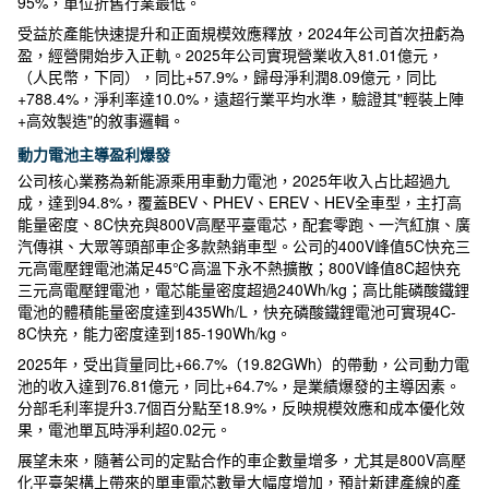
95%，單位折舊行業最低。
受益於產能快速提升和正面規模效應釋放，2024年公司首次扭虧為
盈，經營開始步入正軌。2025年公司實現營業收入81.01億元，
（人民幣，下同），同比+57.9%，歸母淨利潤8.09億元，同比
+788.4%，淨利率達10.0%，遠超行業平均水準，驗證其"輕裝上陣
+高效製造"的敘事邏輯。
動力電池主導盈利爆發
公司核心業務為新能源乘用車動力電池，2025年收入占比超過九
成，達到94.8%，覆蓋BEV、PHEV、EREV、HEV全車型，主打高
能量密度、8C快充與800V高壓平臺電芯，配套零跑、一汽紅旗、廣
汽傳祺、大眾等頭部車企多款熱銷車型。公司的400V峰值5C快充三
元高電壓鋰電池滿足45℃高溫下永不熱擴散；800V峰值8C超快充
三元高電壓鋰電池，電芯能量密度超過240Wh/kg；高比能磷酸鐵鋰
電池的體積能量密度達到435Wh/L，快充磷酸鐵鋰電池可實現4C-
8C快充，能力密度達到185-190Wh/kg。
2025年，受出貨量同比+66.7%（19.82GWh）的帶動，公司動力電
池的收入達到76.81億元，同比+64.7%，是業績爆發的主導因素。
分部毛利率提升3.7個百分點至18.9%，反映規模效應和成本優化效
果，電池單瓦時淨利超0.02元。
展望未來，隨著公司的定點合作的車企數量增多，尤其是800V高壓
化平臺架構上帶來的單車電芯數量大幅度增加，預計新建產線的產