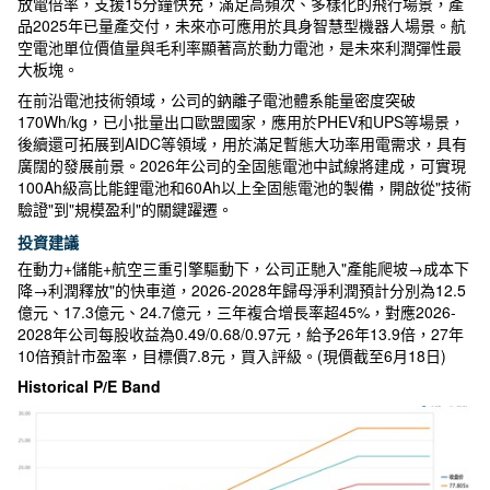
放電倍率，支援15分鐘快充，滿足高頻次、多樣化的飛行場景，產
品2025年已量產交付，未來亦可應用於具身智慧型機器人場景。航
空電池單位價值量與毛利率顯著高於動力電池，是未來利潤彈性最
大板塊。
在前沿電池技術領域，公司的鈉離子電池體系能量密度突破
170Wh/kg，已小批量出口歐盟國家，應用於PHEV和UPS等場景，
後續還可拓展到AIDC等領域，用於滿足暫態大功率用電需求，具有
廣闊的發展前景。2026年公司的全固態電池中試線將建成，可實現
100Ah級高比能鋰電池和60Ah以上全固態電池的製備，開啟從"技術
驗證"到"規模盈利"的關鍵躍遷。
投資建議
在動力+儲能+航空三重引擎驅動下，公司正馳入"產能爬坡→成本下
降→利潤釋放"的快車道，2026-2028年歸母淨利潤預計分別為12.5
億元、17.3億元、24.7億元，三年複合增長率超45%，對應2026-
2028年公司每股收益為0.49/0.68/0.97元，給予26年13.9倍，27年
10倍預計市盈率，目標價7.8元，買入評級。(現價截至6月18日)
Historical P/E Band