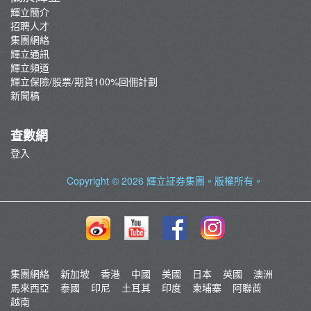
輝立簡介
招聘人才
集團網絡
輝立通訊
輝立頻道
輝立保險/股票/期貨100%回佣計劃
新聞稿
查數網
登入
Copyright © 2026
輝立証券集團
。版權所有。
集團網絡
新加坡
香港
中國
美國
日本
英國
澳洲
馬來西亞
泰國
印尼
土耳其
印度
柬埔寨
阿聯酋
越南