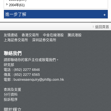
2004年(61)
進一步了解
智識揀股
返回頁首
市況評論
友情連結
香港交易所
中金在線港股
騰訊港股
交易員評論
上海証券交易所
深圳証券交易所
聯絡我們
請即聯絡你的客戶主任或致電我們。
研究部
電話 : (852) 2277 6846
傳真 : (852) 2277 6565
電郵 :
businessenquiry@phillip.com.hk
查詢及支援
分行資料
投訴程序
關於輝立