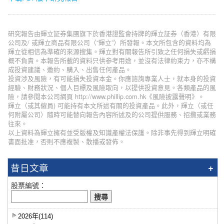
研究報告由輝立証券集團旗下於香港證監會持牌的輝立証券（香港）有限
公司及/ 或輝立商品有限公司（“輝立”）所發報。本文所包含的資料均為
輝立從相信為準確的來源搜集。輝立對有關報告所引致之任何損失或虧損
概不負責。本報告所載的資料只供参考用途，並沒有法律約束力，亦不構
成投資建議、邀約、購入、出售任何產品。
投資涉及風險，有可能損失投資本金。你應諮詢專業人士，就本身的投資
經驗、財務狀況、個人目標及風險取向，以提供投資意見。各類產品的風
險，請參閱本公司網頁 http://www.phillip.com.hk《風險披露聲明》。
輝立（或其僱員) 可能持有本文所述有關的投資產品。此外，輝立（或任
何附屬公司）隨時可能替向報告內容所述及的公司提供服務、招攬或業務
往來。
以上資料為輝立擁有並受版權及知識產權法保護。除非事先得到輝立明確
書面批准，否則不應複製、散播或發佈。
昔日文章
股票編號：
2026年(114)