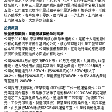
及航空電池。以市場份額計，2026年1-5月，公司在國內動力電池
排名第八，其中三元電池國內乘用車動力電池裝車量排名攀升至第
五位。公司主要以標準化電芯和平臺化電池包提升製造效率，形成
核心競爭力，客戶集中于零跑、廣汽豐田、一汽紅旗、上汽通用、
上汽通用五菱、大眾等頭部車企。
投資概要
後發優勢顯著，產能爬坡驅動盈利高增
公司于2019年由原福耀玻璃核心團隊重組創立，是前十大電池廠中
少有的具備汽車零部件基因的公司，核心管理層對生產工藝管理和
成本管控有深刻洞見。公司後發優勢顯著，在電池行業的應用場景
拓展和快速技術進步方面處於有利地位。
公司2025年4月於港交所IPO上市，10月完成配售，共募資約14億
港元，絕大部分用於擴建其常熟生產基地產能，截至2026年5月，
公司的產能達到35.5GWH，較2025年底的25.5GWH擴大了
39.2%，預計到2026年底，產能將達到70GWH，未來2-3年內產能
有望達到120GWH。
公司採用"技術驅動+智慧製造+客戶綁定"三位一體運營模式：以三
元鐵鋰混合體系、聚陰離子鈉離子電池和AS9100D/CAAC雙認證航
空電芯三大差異化產品為核心，通過自研"三即製造"（物流即工位
元、工位元即製造、製造即質檢）智慧產線實現柔性化、高良率量
產。由於推行MOM系統與ZOE卓越運營平臺，生產線自動化率達