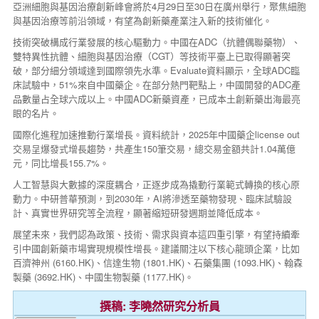
亞洲細胞與基因治療創新峰會將於4月29日至30日在廣州舉行，聚焦細胞
與基因治療等前沿領域，有望為創新藥產業注入新的技術催化。
技術突破構成行業發展的核心驅動力。中國在ADC（抗體偶聯藥物）、
雙特異性抗體、細胞與基因治療（CGT）等技術平臺上已取得顯著突
破，部分細分領域達到國際領先水準。Evaluate資料顯示，全球ADC臨
床試驗中，51%來自中國藥企。在部分熱門靶點上，中國開發的ADC產
品數量占全球六成以上。中國ADC新藥資產，已成本土創新藥出海最亮
眼的名片。
國際化進程加速推動行業增長。資料統計，2025年中國藥企license out
交易呈爆發式增長趨勢，共產生150筆交易，總交易金額共計1.04萬億
元，同比增長155.7%。
人工智慧與大數據的深度耦合，正逐步成為撬動行業範式轉換的核心原
動力。中研普華預測，到2030年，AI將滲透至藥物發現、臨床試驗設
計、真實世界研究等全流程，顯著縮短研發週期並降低成本。
展望未來，我們認為政策、技術、需求與資本這四重引擎，有望持續牽
引中國創新藥市場實現規模性增長。建議關注以下核心龍頭企業，比如
百濟神州 (6160.HK)、信達生物 (1801.HK)、石藥集團 (1093.HK)、翰森
製藥 (3692.HK)、中國生物製藥 (1177.HK)。
撰稿: 李曉然研究分析員