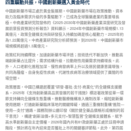
四重驅動共振，中國創新藥邁入黃金時代
中國創新藥市場正處於黃金髮展期。中國創新藥市場在政策推動、資本
助力及臨床需求升級的多重驅動下，已成為全球醫藥產業的重要增長
極。中商產業研究院發佈的《2025-2030年中國創新藥產業深度研究及發
展前景投資預測分析報告》資料顯示，2024年中國創新藥市場規模1.13
萬億元，政策全鏈條支持與研發投入持續加碼是核心驅動力，2025年約
為1.22萬億元。中商產業研究院分析師預測，到2026年，中國創新藥市
場規模將超過1.3萬億元。
政策紅利持續釋放，加速創新藥市場滲透；技術迭代不斷加快，推動高
端創新藥占比提升；需求結構升級，拉動剛性用藥需求持續增長。此
外，人口老齡化進程加深、慢性病發病率上升以及居民健康意識增強，
共同為腫瘤、自身免疫性疾病、代謝性疾病等治療領域提供了廣闊的市
場空間。
政策層面，中國已構建起覆蓋"研發-審批-支付-商業化"的全鏈條支援體
系。2025年《支持創新藥高品質發展的若干措施》標誌著政策從單一環
節支持轉向全鏈條生態重構。推動醫療機構准入機制改革，縮短創新藥
使用週期，打通創新藥臨床落地的關鍵障礙，通過三重機制重構“進院—
使用—支付”通路。國務院辦公廳印發《關於健全藥品價格形成機制的若
干意見》，構建“創新溢價+多元支付+智慧監管”全鏈條支援體系，賦予
高水準創新藥自主定價權，2026年國內共有81款創新藥正處於註冊申請
階段，預計將在年內迎來是否獲批上市的關鍵審評節點。此外，第四屆