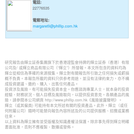
電話:
22776535
電郵地址:
margaretli@phillip.com.hk
研究報告由輝立証券集團旗下於香港證監會持牌的輝立証券（香港）有限
公司及/ 或輝立商品有限公司（“輝立”）所發報。本文所包含的資料均為
輝立從相信為準確的來源搜集。輝立對有關報告所引致之任何損失或虧損
概不負責。本報告所載的資料只供参考用途，並沒有法律約束力，亦不構
成投資建議、邀約、購入、出售任何產品。
投資涉及風險，有可能損失投資本金。你應諮詢專業人士，就本身的投資
經驗、財務狀況、個人目標及風險取向，以提供投資意見。各類產品的風
險，請參閱本公司網頁 http://www.phillip.com.hk《風險披露聲明》。
輝立（或其僱員) 可能持有本文所述有關的投資產品。此外，輝立（或任
何附屬公司）隨時可能替向報告內容所述及的公司提供服務、招攬或業務
往來。
以上資料為輝立擁有並受版權及知識產權法保護。除非事先得到輝立明確
書面批准，否則不應複製、散播或發佈。