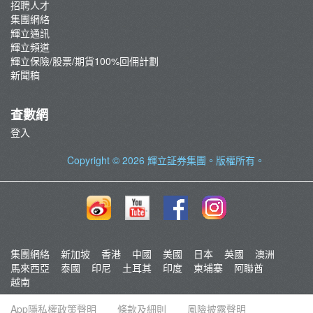
招聘人才
集團網絡
輝立通訊
輝立頻道
輝立保險/股票/期貨100%回佣計劃
新聞稿
查數網
登入
Copyright © 2026
輝立証券集團
。版權所有。
集團網絡
新加坡
香港
中國
美國
日本
英國
澳洲
馬來西亞
泰國
印尼
土耳其
印度
柬埔寨
阿聯酋
越南
App隱私權政策聲明
條款及細則
風險披露聲明