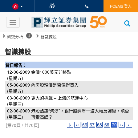
🎁
📞
POEMS 登入
Toggle
navigation
研究分析
智識揀股
智識揀股
昔日報告：
12-06-2009
金價1000美元非終點
(星期五)
05-06-2009
內房股現價是否值得買入
(星期五)
03-06-2009
更大的挑戰 – 上海的航運中心
(星期三)
02-06-2009
港股熱錢“洶湧”，銀行股經歷一波大幅反彈後，能否
(星期二)
再攀高峰？
|‹
‹‹
66
67
68
69
70
››
›|
[第70頁 / 共70頁]