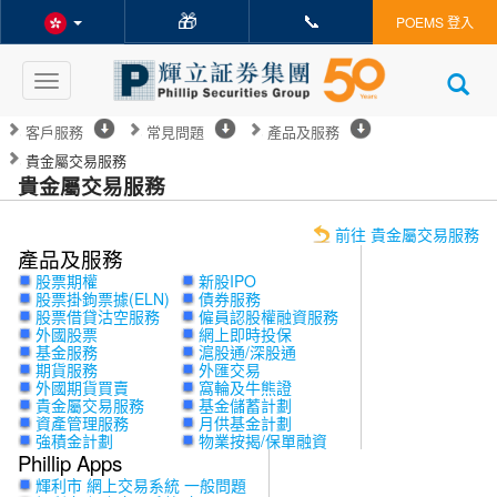
🎁
📞
POEMS 登入
Toggle
navigation
客戶服務
常見問題
產品及服務
貴金屬交易服務
貴金屬交易服務
前往 貴金屬交易服務
產品及服務
股票期權
新股IPO
股票掛鉤票據(ELN)
債券服務
股票借貸沽空服務
僱員認股權融資服務
外國股票
網上即時投保
基金服務
滬股通/深股通
期貨服務
外匯交易
外國期貨買賣
窩輪及牛熊證
貴金屬交易服務
基金儲蓄計劃
資產管理服務
月供基金計劃
強積金計劃
物業按揭/保單融資
Phillip Apps
輝利市 網上交易系統 一般問題