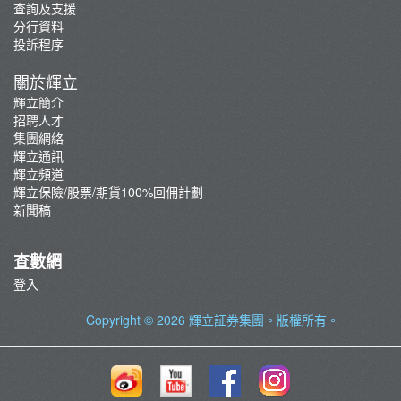
查詢及支援
分行資料
投訴程序
關於輝立
輝立簡介
招聘人才
集團網絡
輝立通訊
輝立頻道
輝立保險/股票/期貨100%回佣計劃
新聞稿
查數網
登入
Copyright © 2026
輝立証券集團
。版權所有。