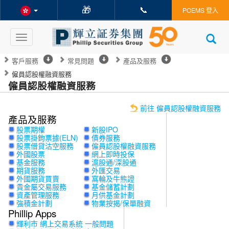
🎁
📞
POEMS 登入
Toggle
navigation
客戶服務
常見問題
產品及服務
僱員認股權融資服務
僱員認股權融資服務
前往 僱員認股權融資服務
產品及服務
股票期權
新股IPO
股票掛鉤票據(ELN)
債券服務
股票借貸沽空服務
僱員認股權融資服務
外國股票
網上即時投保
基金服務
滬股通/深股通
期貨服務
外匯交易
外國期貨買賣
窩輪及牛熊證
貴金屬交易服務
基金儲蓄計劃
資產管理服務
月供基金計劃
強積金計劃
物業按揭/保單融資
Phillip Apps
輝利市 網上交易系統 一般問題