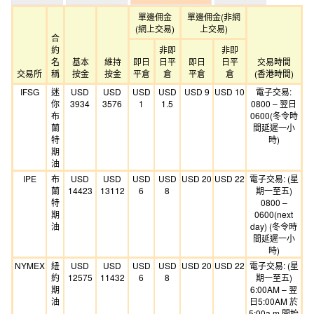
單邊佣金
單邊佣金(非網
(網上交易)
上交易)
合
約
非即
非即
名
基本
維持
即日
日平
即日
日平
交易時間
交易所
稱
按金
按金
平倉
倉
平倉
倉
(香港時間)
IFSG
迷
USD
USD
USD
USD
USD 9
USD 10
電子交易:
你
3934
3576
1
1.5
0800 – 翌日
布
0600(冬令時
蘭
間延遲一小
特
時)
期
油
IPE
布
USD
USD
USD
USD
USD 20
USD 22
電子交易: (星
蘭
14423
13112
6
8
期一至五)
特
0800 –
期
0600(next
油
day) (冬令時
間延遲一小
時)
NYMEX
紐
USD
USD
USD
USD
USD 20
USD 22
電子交易: (星
約
12575
11432
6
8
期一至五)
期
6:00AM – 翌
油
日5:00AM 於
5:00a.m.開始