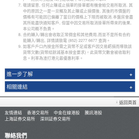
敬請留意, 任何止賺或止損單的掛單都有機會給交易所取消, 其
中的原因之一是一旦觸及其止賺或止損價後, 其後的市價盤的
價格有可能因已偏離了當日的價格上下限而被取消.本盤房會盡
其所能盡快通知客戶, 但當中因交易所取消掛單所帶來的後果,
本公司概不負責。
合約轉入/轉出會收取正常佣金和其他費用,而並不是所有合約
能轉入/轉出, 詳情請致電 (852) 2277 6677 查詢。
如客戶戶口內按金所需之貨幣不足或客戶因交易虧損而導致該
貨幣欠數(貨幣結餘減基本按金要求)，此貨幣欠數會被收取利
息。利率為渣打港元最優惠利率。
進一步了解
環球期貨買賣簡介
相關連結
CME期權產品佣金低至0.62美元
常見問題
英國金屬遠期合約
返回頁首
開設戶口
新交所富時A50 指數期貨
友情連結
香港交易所
中金在線港股
騰訊港股
存款/提款/賬戶轉賬
上海証券交易所
深圳証券交易所
摩根台灣指數期貨
指數期貨
聯絡我們
外匯期貨