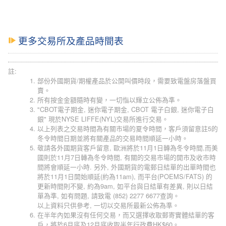
更多交易所及產品時間表
註:
部份外國期貨/期權產品於公開叫價時段，需要致電盤房落盤買
賣。
所有按金金額隨時有變，一切恉以輝立公佈為準。
"CBOT電子期金, 迷你電子期金, CBOT 電子白銀, 迷你電子白
銀" 現於NYSE LIFFE(NYL)交易所進行交易。
以上列表之交易時間為有關市場的夏令時間，客戶須留意註5的
冬令時間日期並將有關產品的交易時間順延一小時。
敬請各外國期貨客戶留意, 歐洲將於11月1日轉為冬令時間,而美
國則於11月7日轉為冬令時間, 有關的交易市場的開市及收市時
間將會順延一小時. 另外, 外國期貨的電郵日結單的出單時間也
將於11月1日開始順延(約為11am), 而平台(POEMS/FATS) 的
更新時間則不變, 約為9am, 如平台與日結單有差異, 則以日結
單為準, 如有問題, 請致電 (852) 2277 6677查詢。
以上資料只供參考, 一切以交易所最新公佈為準。
在半年內如果沒有任何交易，而又選擇收取郵寄實體結單的客
戶，將於6月底及12月底收取半年行政費HK$60。