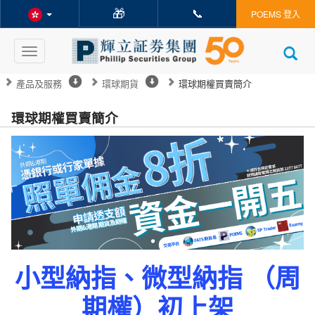
🎁
📞
POEMS 登入
Toggle
navigation
產品及服務
環球期貨
環球期權買賣簡介
環球期權買賣簡介
小型納指、微型納指 （周
期權）初上架