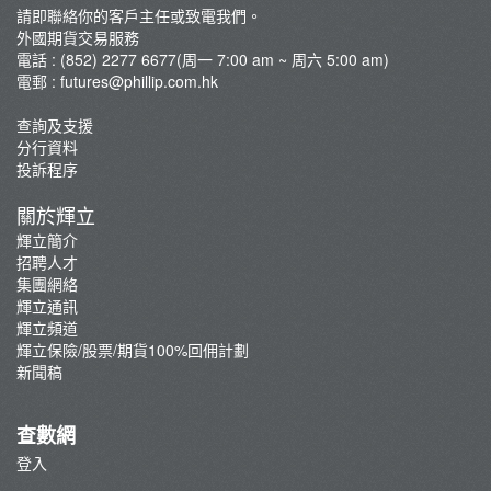
請即聯絡你的客戶主任或致電我們。
交易系統
外國期貨交易服務
外國市況/商品期貨評論
電話 : (852) 2277 6677(周一 7:00 am ~ 周六 5:00 am)
電郵 :
futures@phillip.com.hk
最新推廣
芝商所新闻
查詢及支援
分行資料
什麽是環球期貨？
投訴程序
關於輝立
輝立簡介
招聘人才
集團網絡
輝立通訊
輝立頻道
輝立保險/股票/期貨100%回佣計劃
新聞稿
查數網
登入