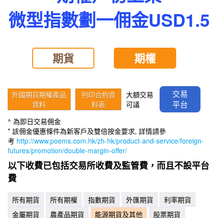
微型指數劃一佣金USD1.5
期貨
期權
交易
外國期貨期權產品
列印合約資
大額交易
平台
資料
料表
可議
^ 為即日交易佣金
* 該佣金優惠條件為新客戶及雙倍按金要求, 詳情請參
考
http://www.poems.com.hk/zh-hk/product-and-service/foreign-
futures/promotion/double-margin-offer/
以下收費已包括交易所收費及監管費，而且不設平台
費
所有期貨
所有期權
指數期貨
外匯期貨
利率期貨
金屬期貨
農產品期貨
能源期貨及其他
股票期貨